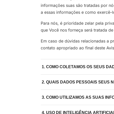
informações suas são tratadas por nós
a essas informações e como exercê-los
Para nós, é prioridade zelar pela pr
que Você nos forneça será tratada de
Em caso de dúvidas relacionadas a p
contato apropriado ao final deste Avis
1. COMO COLETAMOS OS SEUS DA
As informações que tratamos a seu r
2. QUAIS DADOS PESSOAIS SEUS
terceiros, coletadas de forma automá
Com o propósito de realçar a sua pr
1.1 Fornecidas Diretamente por Você
3. COMO UTILIZAMOS AS SUAS IN
pessoais deve ser limitado ao mínimo 
Desde o início da sua interação cono
a finalidade pretendida.
Os dados pessoais que a Santillana c
respeito, por exemplo, quando:
4. USO DE INTELIGÊNCIA ARTIFICIA