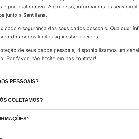
 e por qual motivo. Além disso, informamos os seus direito
 junto à Santillana.
ivacidade e segurança dos seus dados pessoais. Qualquer i
 acordo com os limites aqui estabelecidos.
roteção de seus dados pessoais, disponibilizamos um cana
o. Por favor, não hesite em nos contatar!
DOS PESSOAIS?
espeito podem ter nos sido fornecidas diretamente por Voc
 NÓS COLETAMOS?
tica ou serem provenientes de bases públicas.
ivacidade, entendemos que todo e qualquer tratamento de 
FORMAÇÕES?
necessário, pertinente, proporcional e não excessivo para 
sco, Você voluntariamente nos disponibiliza informações a
oleta sobre Você são utilizados para os seguintes propósito
L