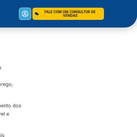
FALE COM UM CONSULTOR DE
VENDAS
e
prego,
mento dos
el e
is