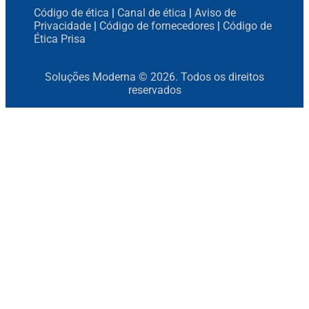
Código de ética
|
Canal de ética
|
Aviso de
Privacidade
|
Código de fornecedores
|
Código de
Ética Prisa
Soluções Moderna © 2026. Todos os direitos
reservados