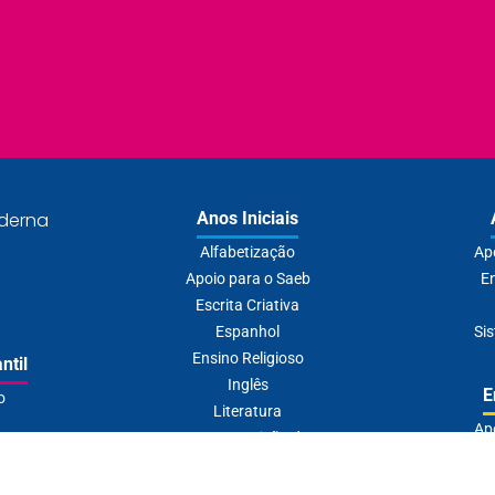
derna
Anos Iniciais
Alfabetização
Ap
Apoio para o Saeb
En
Escrita Criativa
Espanhol
Si
Ensino Religioso
ntil
Inglês
E
o
Literatura
Ap
Recomposição de
ino
Aprendizagem
Educação 
Sistema de Ensino