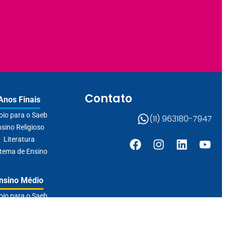
Contato
Anos Finais
oio para o Saeb
(11) 963180-7947
sino Religioso
Literatura
stema de Ensino
nsino Médio
oio para o Saeb
de Jovens e Adultos